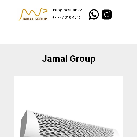
info@best-air.kz
+7 747 310 4846
Jamal Group